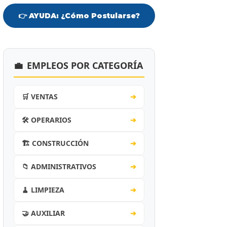
👉 AYUDA: ¿Cómo Postularse?
💼
EMPLEOS POR CATEGORÍA
🛒 VENTAS
➔
🛠️ OPERARIOS
➔
🏗️ CONSTRUCCIÓN
➔
📁 ADMINISTRATIVOS
➔
🧹 LIMPIEZA
➔
🤝 AUXILIAR
➔