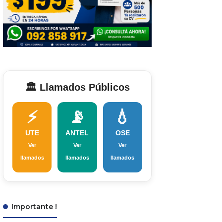
🏛️ Llamados Públicos
⚡
📡
💧
UTE
ANTEL
OSE
Ver
Ver
Ver
llamados
llamados
llamados
Importante !