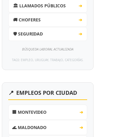
🏛️ LLAMADOS PÚBLICOS
➔
🚚 CHOFERES
➔
🛡️ SEGURIDAD
➔
BÚSQUEDA LABORAL ACTUALIZADA
TAGS: EMPLEO, URUGUAY, TRABAJO, CATEGORÍAS.
📍
EMPLEOS POR CIUDAD
🏢 MONTEVIDEO
➔
🌊 MALDONADO
➔