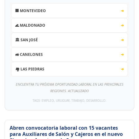
🏢 MONTEVIDEO
➔
🌊 MALDONADO
➔
🏛️ SAN JOSÉ
➔
🚜 CANELONES
➔
🏘️ LAS PIEDRAS
➔
ENCUENTRA TU PRÓXIMA OPORTUNIDAD LABORAL EN LAS PRINCIPALES
REGIONES. ACTUALIZADO
TAGS: EMPLEO, URUGUAY, TRABAJO, DESARROLLO.
Abren convocatoria laboral con 15 vacantes
para Auxiliares de Salón y Cajeros en el nuevo