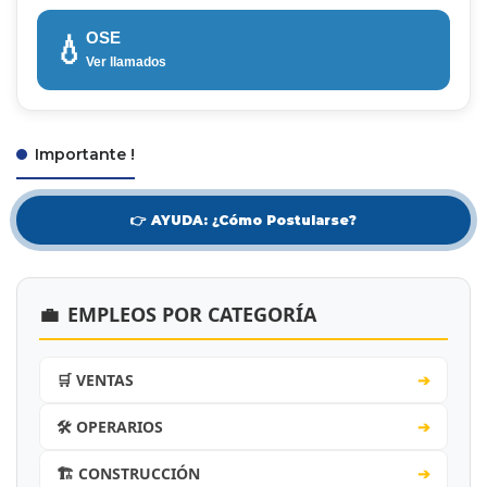
OSE
💧
Ver llamados
Importante !
👉 AYUDA: ¿Cómo Postularse?
💼
EMPLEOS POR CATEGORÍA
🛒 VENTAS
➔
🛠️ OPERARIOS
➔
🏗️ CONSTRUCCIÓN
➔