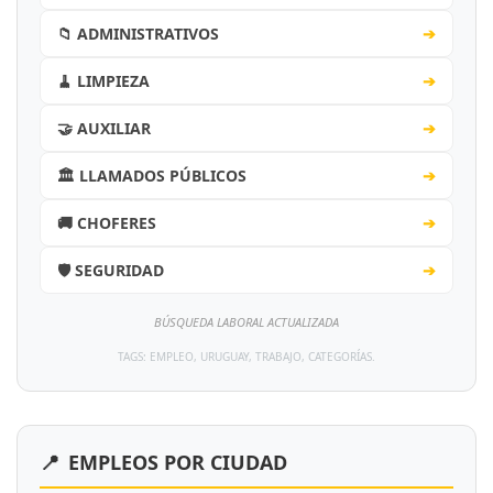
📁 ADMINISTRATIVOS
➔
🧹 LIMPIEZA
➔
🤝 AUXILIAR
➔
🏛️ LLAMADOS PÚBLICOS
➔
🚚 CHOFERES
➔
🛡️ SEGURIDAD
➔
BÚSQUEDA LABORAL ACTUALIZADA
TAGS: EMPLEO, URUGUAY, TRABAJO, CATEGORÍAS.
📍
EMPLEOS POR CIUDAD