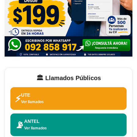
🏛️ Llamados Públicos
UTE
⚡
Ver llamados
ANTEL
📡
Ver llamados