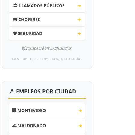
🏛️ LLAMADOS PÚBLICOS
➔
🚚 CHOFERES
➔
🛡️ SEGURIDAD
➔
BÚSQUEDA LABORAL ACTUALIZADA
TAGS: EMPLEO, URUGUAY, TRABAJO, CATEGORÍAS.
📍
EMPLEOS POR CIUDAD
🏢 MONTEVIDEO
➔
🌊 MALDONADO
➔