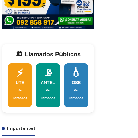
🏛️ Llamados Públicos
⚡
📡
💧
UTE
ANTEL
OSE
Ver
Ver
Ver
llamados
llamados
llamados
Importante !