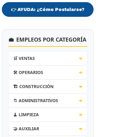
👉 AYUDA: ¿Cómo Postularse?
💼
EMPLEOS POR CATEGORÍA
🛒 VENTAS
➔
🛠️ OPERARIOS
➔
🏗️ CONSTRUCCIÓN
➔
📁 ADMINISTRATIVOS
➔
🧹 LIMPIEZA
➔
🤝 AUXILIAR
➔