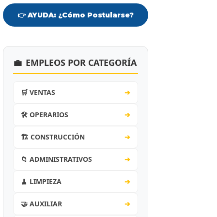
👉 AYUDA: ¿Cómo Postularse?
💼
EMPLEOS POR CATEGORÍA
🛒 VENTAS
➔
🛠️ OPERARIOS
➔
🏗️ CONSTRUCCIÓN
➔
📁 ADMINISTRATIVOS
➔
🧹 LIMPIEZA
➔
🤝 AUXILIAR
➔