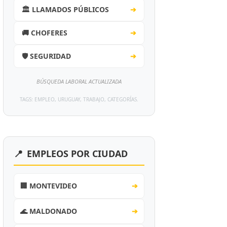
🏛️ LLAMADOS PÚBLICOS
➔
🚚 CHOFERES
➔
🛡️ SEGURIDAD
➔
BÚSQUEDA LABORAL ACTUALIZADA
TAGS: EMPLEO, URUGUAY, TRABAJO, CATEGORÍAS.
📍
EMPLEOS POR CIUDAD
🏢 MONTEVIDEO
➔
🌊 MALDONADO
➔