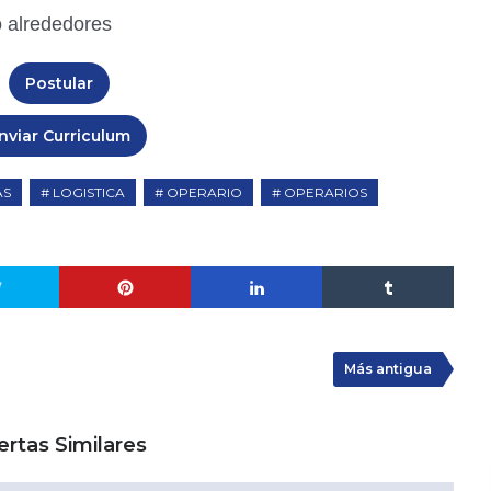
o alrededores
Postular
nviar Curriculum
AS
LOGISTICA
OPERARIO
OPERARIOS
Más antigua
ertas Similares