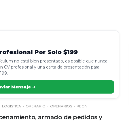
ofesional Por Solo $199
rículum no está bien presentado, es posible que nunca
n CV profesional y una carta de presentación para
199.
nviar Mensaje →
›
LOGISTICA
›
OPERARIO
›
OPERARIOS
›
PEON
acenamiento, armado de pedidos y