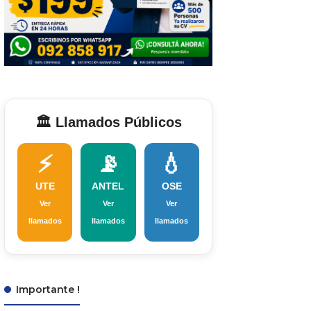
🏛️ Llamados Públicos
⚡
📡
💧
UTE
ANTEL
OSE
Ver
Ver
Ver
llamados
llamados
llamados
Importante !