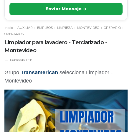
Enviar Mensaje →
Inicio
›
AUXILIAR
›
EMPLEOS
›
LIMPIEZA
›
MONTEVIDEO
›
OPERARIO
›
OPERARIOS
Limpiador para lavadero - Terciarizado -
Montevideo
Publicado
15:58
Grupo
Transamerican
selecciona Limpiador -
Montevideo