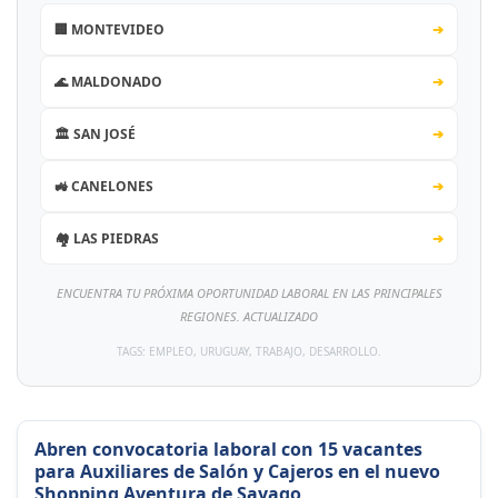
🏢 MONTEVIDEO
➔
🌊 MALDONADO
➔
🏛️ SAN JOSÉ
➔
🚜 CANELONES
➔
🏘️ LAS PIEDRAS
➔
ENCUENTRA TU PRÓXIMA OPORTUNIDAD LABORAL EN LAS PRINCIPALES
REGIONES. ACTUALIZADO
TAGS: EMPLEO, URUGUAY, TRABAJO, DESARROLLO.
Abren convocatoria laboral con 15 vacantes
para Auxiliares de Salón y Cajeros en el nuevo
Shopping Aventura de Sayago