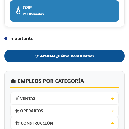
OSE
💧
Ver llamados
Importante !
👉 AYUDA: ¿Cómo Postularse?
💼
EMPLEOS POR CATEGORÍA
🛒 VENTAS
➔
🛠️ OPERARIOS
➔
🏗️ CONSTRUCCIÓN
➔