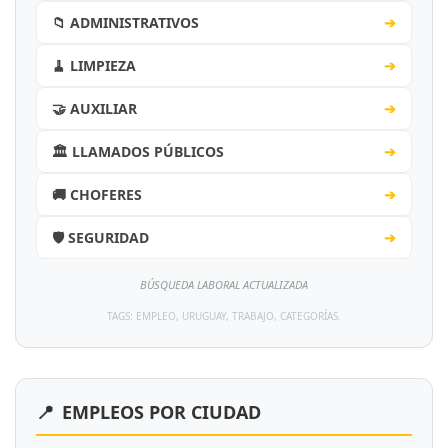
📁 ADMINISTRATIVOS
➔
🧹 LIMPIEZA
➔
🤝 AUXILIAR
➔
🏛️ LLAMADOS PÚBLICOS
➔
🚚 CHOFERES
➔
🛡️ SEGURIDAD
➔
BÚSQUEDA LABORAL ACTUALIZADA
TAGS: EMPLEO, URUGUAY, TRABAJO, CATEGORÍAS.
📍
EMPLEOS POR CIUDAD