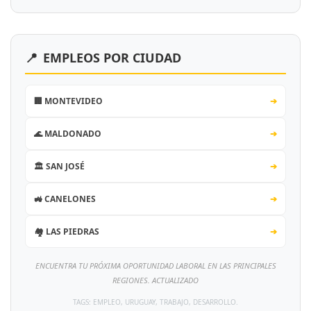
📍
EMPLEOS POR CIUDAD
🏢 MONTEVIDEO
➔
🌊 MALDONADO
➔
🏛️ SAN JOSÉ
➔
🚜 CANELONES
➔
🏘️ LAS PIEDRAS
➔
ENCUENTRA TU PRÓXIMA OPORTUNIDAD LABORAL EN LAS PRINCIPALES
REGIONES. ACTUALIZADO
TAGS: EMPLEO, URUGUAY, TRABAJO, DESARROLLO.