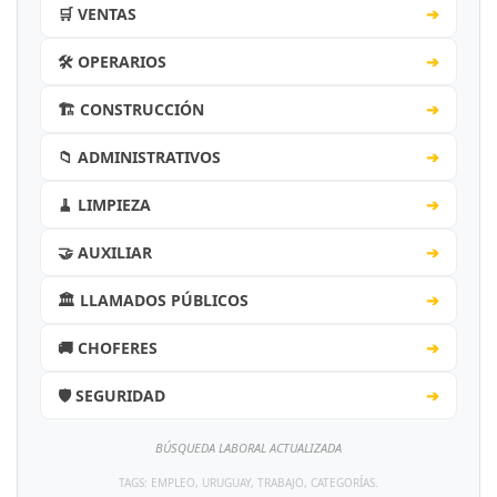
🛒 VENTAS
➔
🛠️ OPERARIOS
➔
🏗️ CONSTRUCCIÓN
➔
📁 ADMINISTRATIVOS
➔
🧹 LIMPIEZA
➔
🤝 AUXILIAR
➔
🏛️ LLAMADOS PÚBLICOS
➔
🚚 CHOFERES
➔
🛡️ SEGURIDAD
➔
BÚSQUEDA LABORAL ACTUALIZADA
TAGS: EMPLEO, URUGUAY, TRABAJO, CATEGORÍAS.