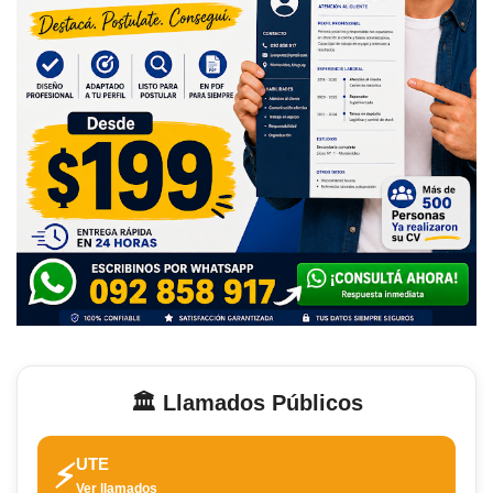
🏛️ Llamados Públicos
UTE
⚡
Ver llamados