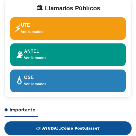
🏛️ Llamados Públicos
UTE
⚡
Ver llamados
ANTEL
📡
Ver llamados
OSE
💧
Ver llamados
Importante !
👉 AYUDA: ¿Cómo Postularse?