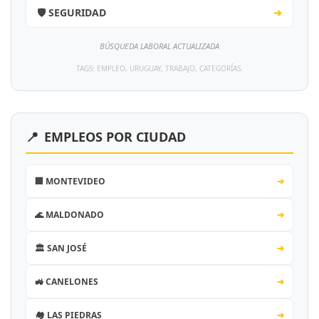
🛡️ SEGURIDAD
➔
BÚSQUEDA LABORAL ACTUALIZADA
TAGS: EMPLEO, URUGUAY, TRABAJO, CATEGORÍAS.
📍
EMPLEOS POR CIUDAD
🏢 MONTEVIDEO
➔
🌊 MALDONADO
➔
🏛️ SAN JOSÉ
➔
🚜 CANELONES
➔
🏘️ LAS PIEDRAS
➔