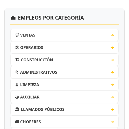
💼
EMPLEOS POR CATEGORÍA
🛒 VENTAS
➔
🛠️ OPERARIOS
➔
🏗️ CONSTRUCCIÓN
➔
📁 ADMINISTRATIVOS
➔
🧹 LIMPIEZA
➔
🤝 AUXILIAR
➔
🏛️ LLAMADOS PÚBLICOS
➔
🚚 CHOFERES
➔