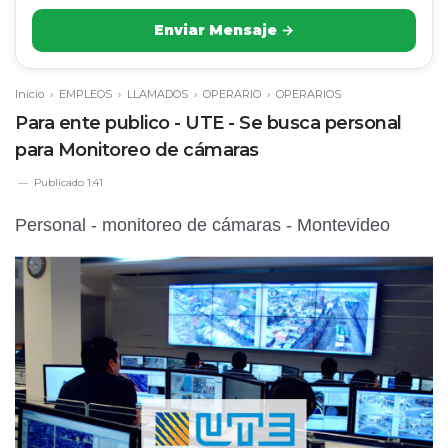
Enviar Mensaje →
Inicio
›
EMPLEOS
›
LLAMADOS
›
OPERARIO
›
OPERARIOS
Para ente publico - UTE - Se busca personal
para Monitoreo de cámaras
Publicado
1:41
Personal - monitoreo de cámaras - Montevideo