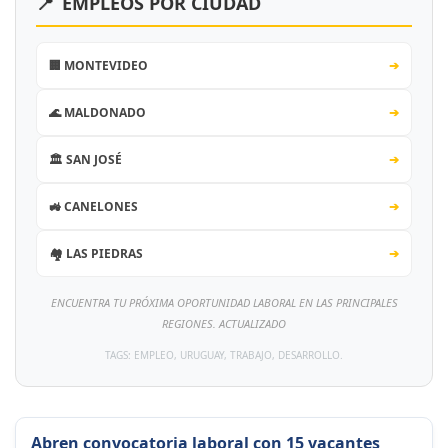
📍
EMPLEOS POR CIUDAD
🏢 MONTEVIDEO
➔
🌊 MALDONADO
➔
🏛️ SAN JOSÉ
➔
🚜 CANELONES
➔
🏘️ LAS PIEDRAS
➔
ENCUENTRA TU PRÓXIMA OPORTUNIDAD LABORAL EN LAS PRINCIPALES
REGIONES. ACTUALIZADO
TAGS: EMPLEO, URUGUAY, TRABAJO, DESARROLLO.
Abren convocatoria laboral con 15 vacantes