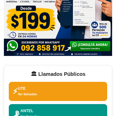
🏛️ Llamados Públicos
UTE
⚡
Ver llamados
ANTEL
📡