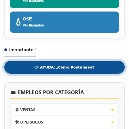
Ver llamados
OSE
💧
Ver llamados
Importante !
👉 AYUDA: ¿Cómo Postularse?
💼
EMPLEOS POR CATEGORÍA
🛒 VENTAS
➔
🛠️ OPERARIOS
➔