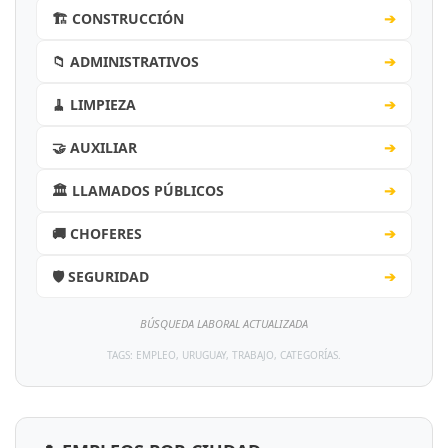
🏗️ CONSTRUCCIÓN
➔
📁 ADMINISTRATIVOS
➔
🧹 LIMPIEZA
➔
🤝 AUXILIAR
➔
🏛️ LLAMADOS PÚBLICOS
➔
🚚 CHOFERES
➔
🛡️ SEGURIDAD
➔
BÚSQUEDA LABORAL ACTUALIZADA
TAGS: EMPLEO, URUGUAY, TRABAJO, CATEGORÍAS.