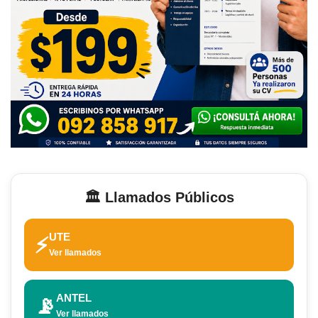
🏛️ Llamados Públicos
UTE
⚡
Ver llamados
ANTEL
📡
Ver llamados