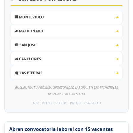
🏢 MONTEVIDEO
➔
🌊 MALDONADO
➔
🏛️ SAN JOSÉ
➔
🚜 CANELONES
➔
🏘️ LAS PIEDRAS
➔
ENCUENTRA TU PRÓXIMA OPORTUNIDAD LABORAL EN LAS PRINCIPALES
REGIONES. ACTUALIZADO
TAGS: EMPLEO, URUGUAY, TRABAJO, DESARROLLO.
Abren convocatoria laboral con 15 vacantes