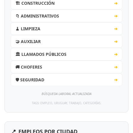
🏗️ CONSTRUCCIÓN
➔
📁 ADMINISTRATIVOS
➔
🧹 LIMPIEZA
➔
🤝 AUXILIAR
➔
🏛️ LLAMADOS PÚBLICOS
➔
🚚 CHOFERES
➔
🛡️ SEGURIDAD
➔
BÚSQUEDA LABORAL ACTUALIZADA
TAGS: EMPLEO, URUGUAY, TRABAJO, CATEGORÍAS.
📍
EMPLEOS POR CIUDAD