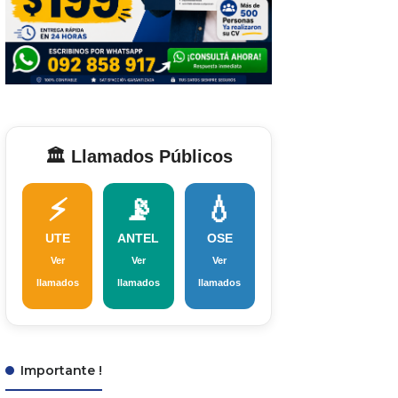
🏛️ Llamados Públicos
⚡
📡
💧
UTE
ANTEL
OSE
Ver
Ver
Ver
llamados
llamados
llamados
Importante !