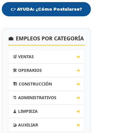
👉 AYUDA: ¿Cómo Postularse?
💼
EMPLEOS POR CATEGORÍA
🛒 VENTAS
➔
🛠️ OPERARIOS
➔
🏗️ CONSTRUCCIÓN
➔
📁 ADMINISTRATIVOS
➔
🧹 LIMPIEZA
➔
🤝 AUXILIAR
➔