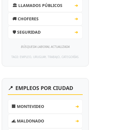
🏛️ LLAMADOS PÚBLICOS
➔
🚚 CHOFERES
➔
🛡️ SEGURIDAD
➔
BÚSQUEDA LABORAL ACTUALIZADA
TAGS: EMPLEO, URUGUAY, TRABAJO, CATEGORÍAS.
📍
EMPLEOS POR CIUDAD
🏢 MONTEVIDEO
➔
🌊 MALDONADO
➔