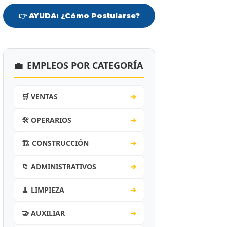
👉 AYUDA: ¿Cómo Postularse?
💼
EMPLEOS POR CATEGORÍA
🛒 VENTAS
➔
🛠️ OPERARIOS
➔
🏗️ CONSTRUCCIÓN
➔
📁 ADMINISTRATIVOS
➔
🧹 LIMPIEZA
➔
🤝 AUXILIAR
➔