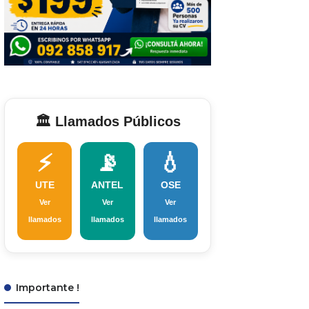
🏛️ Llamados Públicos
⚡
📡
💧
UTE
ANTEL
OSE
Ver
Ver
Ver
llamados
llamados
llamados
Importante !