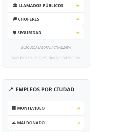
🏛️ LLAMADOS PÚBLICOS
➔
🚚 CHOFERES
➔
🛡️ SEGURIDAD
➔
BÚSQUEDA LABORAL ACTUALIZADA
TAGS: EMPLEO, URUGUAY, TRABAJO, CATEGORÍAS.
📍
EMPLEOS POR CIUDAD
🏢 MONTEVIDEO
➔
🌊 MALDONADO
➔