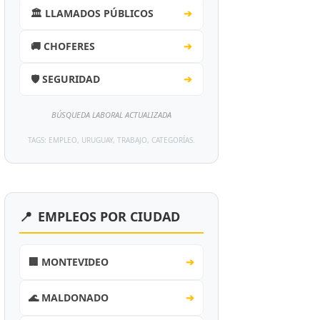
🏛️ LLAMADOS PÚBLICOS
➔
🚚 CHOFERES
➔
🛡️ SEGURIDAD
➔
BÚSQUEDA LABORAL ACTUALIZADA
TAGS: EMPLEO, URUGUAY, TRABAJO, CATEGORÍAS.
📍
EMPLEOS POR CIUDAD
🏢 MONTEVIDEO
➔
🌊 MALDONADO
➔