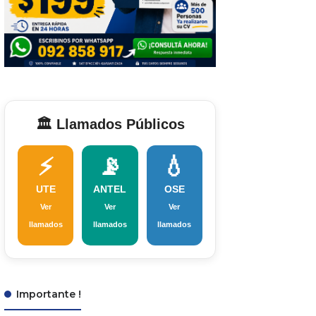
🏛️ Llamados Públicos
⚡
📡
💧
UTE
ANTEL
OSE
Ver
Ver
Ver
llamados
llamados
llamados
Importante !