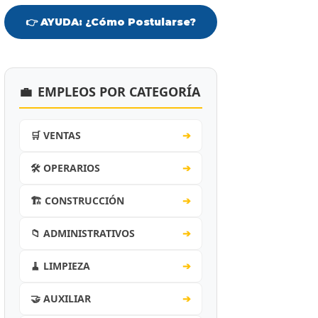
👉 AYUDA: ¿Cómo Postularse?
💼
EMPLEOS POR CATEGORÍA
🛒 VENTAS
➔
🛠️ OPERARIOS
➔
🏗️ CONSTRUCCIÓN
➔
📁 ADMINISTRATIVOS
➔
🧹 LIMPIEZA
➔
🤝 AUXILIAR
➔