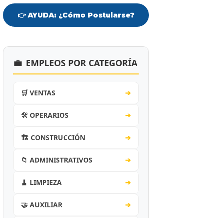
👉 AYUDA: ¿Cómo Postularse?
💼
EMPLEOS POR CATEGORÍA
🛒 VENTAS
➔
🛠️ OPERARIOS
➔
🏗️ CONSTRUCCIÓN
➔
📁 ADMINISTRATIVOS
➔
🧹 LIMPIEZA
➔
🤝 AUXILIAR
➔