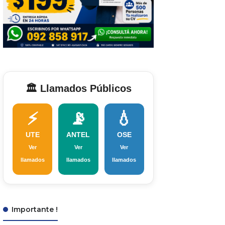
🏛️ Llamados Públicos
⚡
📡
💧
UTE
ANTEL
OSE
Ver
Ver
Ver
llamados
llamados
llamados
Importante !