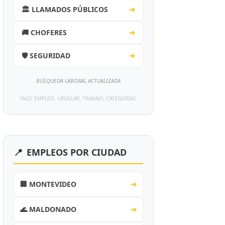
🏛️ LLAMADOS PÚBLICOS
➔
🚚 CHOFERES
➔
🛡️ SEGURIDAD
➔
BÚSQUEDA LABORAL ACTUALIZADA
TAGS: EMPLEO, URUGUAY, TRABAJO, CATEGORÍAS.
📍
EMPLEOS POR CIUDAD
🏢 MONTEVIDEO
➔
🌊 MALDONADO
➔