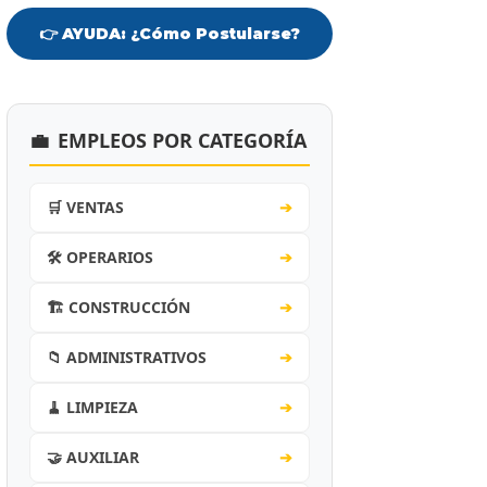
👉 AYUDA: ¿Cómo Postularse?
💼
EMPLEOS POR CATEGORÍA
🛒 VENTAS
➔
🛠️ OPERARIOS
➔
🏗️ CONSTRUCCIÓN
➔
📁 ADMINISTRATIVOS
➔
🧹 LIMPIEZA
➔
🤝 AUXILIAR
➔