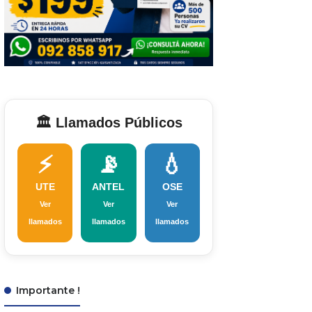
🏛️ Llamados Públicos
⚡
📡
💧
UTE
ANTEL
OSE
Ver
Ver
Ver
llamados
llamados
llamados
Importante !