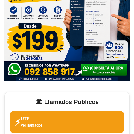
🏛️ Llamados Públicos
UTE
⚡
Ver llamados