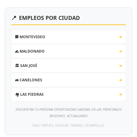
📍
EMPLEOS POR CIUDAD
🏢 MONTEVIDEO
➔
🌊 MALDONADO
➔
🏛️ SAN JOSÉ
➔
🚜 CANELONES
➔
🏘️ LAS PIEDRAS
➔
ENCUENTRA TU PRÓXIMA OPORTUNIDAD LABORAL EN LAS PRINCIPALES
REGIONES. ACTUALIZADO
TAGS: EMPLEO, URUGUAY, TRABAJO, DESARROLLO.