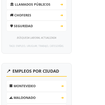
🏛️ LLAMADOS PÚBLICOS
➔
🚚 CHOFERES
➔
🛡️ SEGURIDAD
➔
BÚSQUEDA LABORAL ACTUALIZADA
TAGS: EMPLEO, URUGUAY, TRABAJO, CATEGORÍAS.
📍
EMPLEOS POR CIUDAD
🏢 MONTEVIDEO
➔
🌊 MALDONADO
➔