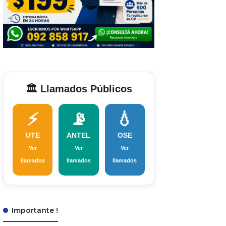
🏛️ Llamados Públicos
⚡
📡
💧
UTE
ANTEL
OSE
Ver
Ver
Ver
llamados
llamados
llamados
Importante !