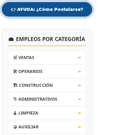
👉 AYUDA: ¿Cómo Postularse?
💼
EMPLEOS POR CATEGORÍA
🛒 VENTAS
➔
🛠️ OPERARIOS
➔
🏗️ CONSTRUCCIÓN
➔
📁 ADMINISTRATIVOS
➔
🧹 LIMPIEZA
➔
🤝 AUXILIAR
➔