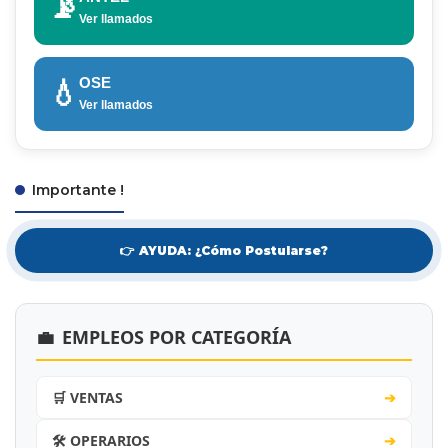
📡
Ver llamados
OSE
💧
Ver llamados
Importante !
👉 AYUDA: ¿Cómo Postularse?
💼
EMPLEOS POR CATEGORÍA
🛒 VENTAS
➔
🛠️ OPERARIOS
➔