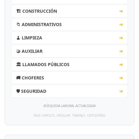
🏗️ CONSTRUCCIÓN
➔
📁 ADMINISTRATIVOS
➔
🧹 LIMPIEZA
➔
🤝 AUXILIAR
➔
🏛️ LLAMADOS PÚBLICOS
➔
🚚 CHOFERES
➔
🛡️ SEGURIDAD
➔
BÚSQUEDA LABORAL ACTUALIZADA
TAGS: EMPLEO, URUGUAY, TRABAJO, CATEGORÍAS.