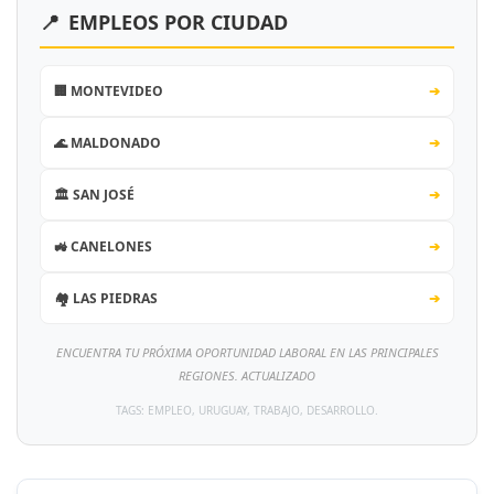
📍
EMPLEOS POR CIUDAD
🏢 MONTEVIDEO
➔
🌊 MALDONADO
➔
🏛️ SAN JOSÉ
➔
🚜 CANELONES
➔
🏘️ LAS PIEDRAS
➔
ENCUENTRA TU PRÓXIMA OPORTUNIDAD LABORAL EN LAS PRINCIPALES
REGIONES. ACTUALIZADO
TAGS: EMPLEO, URUGUAY, TRABAJO, DESARROLLO.