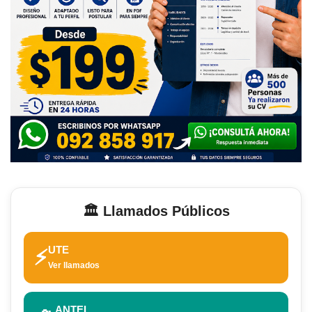
🏛️ Llamados Públicos
UTE
⚡
Ver llamados
ANTEL