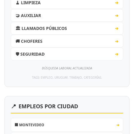
🧹 LIMPIEZA
➔
🤝 AUXILIAR
➔
🏛️ LLAMADOS PÚBLICOS
➔
🚚 CHOFERES
➔
🛡️ SEGURIDAD
➔
BÚSQUEDA LABORAL ACTUALIZADA
TAGS: EMPLEO, URUGUAY, TRABAJO, CATEGORÍAS.
📍
EMPLEOS POR CIUDAD
🏢 MONTEVIDEO
➔