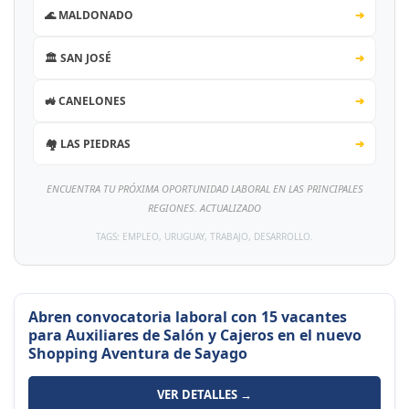
🌊 MALDONADO
➔
🏛️ SAN JOSÉ
➔
🚜 CANELONES
➔
🏘️ LAS PIEDRAS
➔
ENCUENTRA TU PRÓXIMA OPORTUNIDAD LABORAL EN LAS PRINCIPALES
REGIONES. ACTUALIZADO
TAGS: EMPLEO, URUGUAY, TRABAJO, DESARROLLO.
Abren convocatoria laboral con 15 vacantes
para Auxiliares de Salón y Cajeros en el nuevo
Shopping Aventura de Sayago
VER DETALLES →