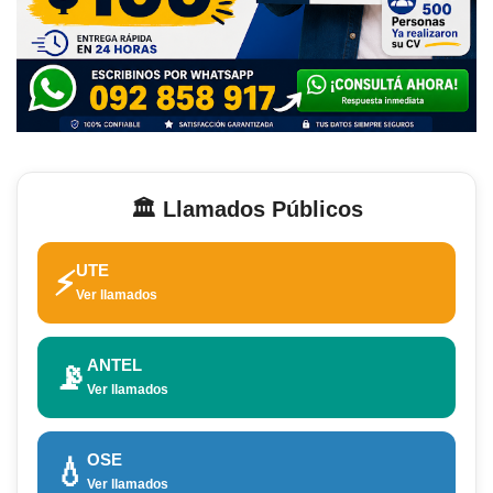
🏛️ Llamados Públicos
UTE
⚡
Ver llamados
ANTEL
📡
Ver llamados
OSE
💧
Ver llamados