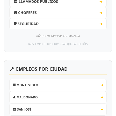
🏛️ LLAMADOS PÚBLICOS
➔
🚚 CHOFERES
➔
🛡️ SEGURIDAD
➔
BÚSQUEDA LABORAL ACTUALIZADA
TAGS: EMPLEO, URUGUAY, TRABAJO, CATEGORÍAS.
📍
EMPLEOS POR CIUDAD
🏢 MONTEVIDEO
➔
🌊 MALDONADO
➔
🏛️ SAN JOSÉ
➔