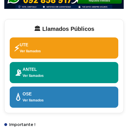
🏛️ Llamados Públicos
UTE
⚡
Ver llamados
ANTEL
📡
Ver llamados
OSE
💧
Ver llamados
Importante !