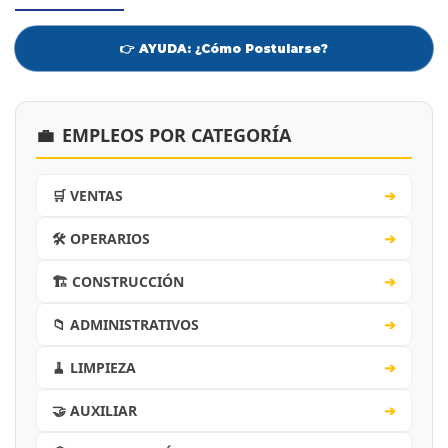
👉 AYUDA: ¿Cómo Postularse?
💼
EMPLEOS POR CATEGORÍA
🛒 VENTAS
➔
🛠️ OPERARIOS
➔
🏗️ CONSTRUCCIÓN
➔
📁 ADMINISTRATIVOS
➔
🧹 LIMPIEZA
➔
🤝 AUXILIAR
➔