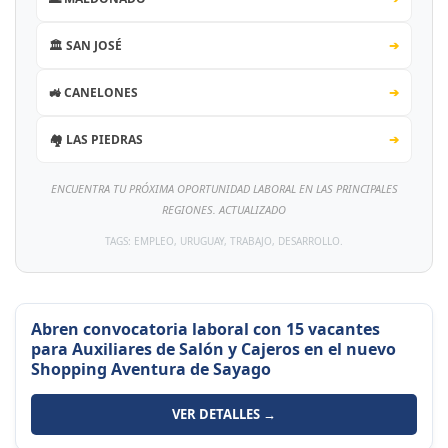
🏛️ SAN JOSÉ
➔
🚜 CANELONES
➔
🏘️ LAS PIEDRAS
➔
ENCUENTRA TU PRÓXIMA OPORTUNIDAD LABORAL EN LAS PRINCIPALES
REGIONES. ACTUALIZADO
TAGS: EMPLEO, URUGUAY, TRABAJO, DESARROLLO.
Abren convocatoria laboral con 15 vacantes
para Auxiliares de Salón y Cajeros en el nuevo
Shopping Aventura de Sayago
VER DETALLES →