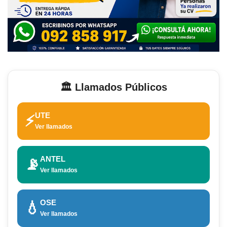
🏛️ Llamados Públicos
UTE
⚡
Ver llamados
ANTEL
📡
Ver llamados
OSE
💧
Ver llamados