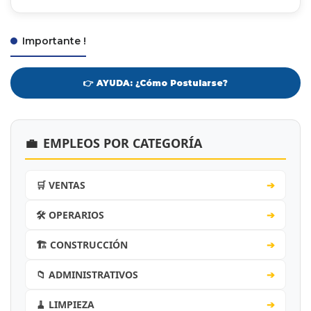
Importante !
👉 AYUDA: ¿Cómo Postularse?
💼
EMPLEOS POR CATEGORÍA
🛒 VENTAS
➔
🛠️ OPERARIOS
➔
🏗️ CONSTRUCCIÓN
➔
📁 ADMINISTRATIVOS
➔
🧹 LIMPIEZA
➔