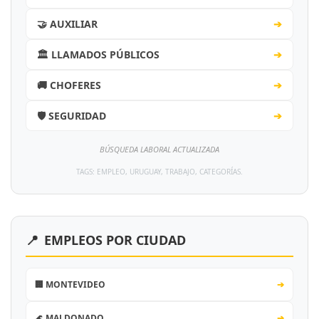
🤝 AUXILIAR
➔
🏛️ LLAMADOS PÚBLICOS
➔
🚚 CHOFERES
➔
🛡️ SEGURIDAD
➔
BÚSQUEDA LABORAL ACTUALIZADA
TAGS: EMPLEO, URUGUAY, TRABAJO, CATEGORÍAS.
📍
EMPLEOS POR CIUDAD
🏢 MONTEVIDEO
➔
🌊 MALDONADO
➔