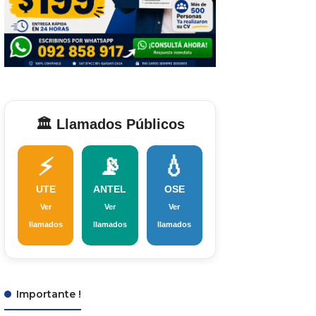
🏛️ Llamados Públicos
⚡
📡
💧
UTE
ANTEL
OSE
Ver
Ver
Ver
llamados
llamados
llamados
Importante !