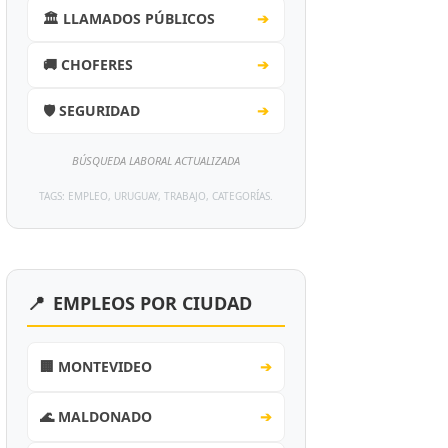
🏛️ LLAMADOS PÚBLICOS
➔
🚚 CHOFERES
➔
🛡️ SEGURIDAD
➔
BÚSQUEDA LABORAL ACTUALIZADA
TAGS: EMPLEO, URUGUAY, TRABAJO, CATEGORÍAS.
📍
EMPLEOS POR CIUDAD
🏢 MONTEVIDEO
➔
🌊 MALDONADO
➔