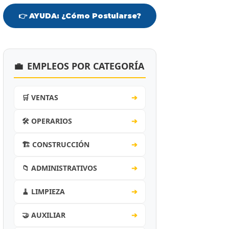
👉 AYUDA: ¿Cómo Postularse?
💼
EMPLEOS POR CATEGORÍA
🛒 VENTAS
➔
🛠️ OPERARIOS
➔
🏗️ CONSTRUCCIÓN
➔
📁 ADMINISTRATIVOS
➔
🧹 LIMPIEZA
➔
🤝 AUXILIAR
➔