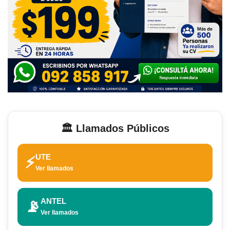
🏛️ Llamados Públicos
UTE
⚡
Ver llamados
ANTEL
📡
Ver llamados