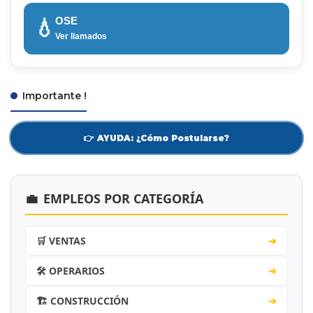
OSE
💧
Ver llamados
Importante !
👉 AYUDA: ¿Cómo Postularse?
💼
EMPLEOS POR CATEGORÍA
🛒 VENTAS
➔
🛠️ OPERARIOS
➔
🏗️ CONSTRUCCIÓN
➔