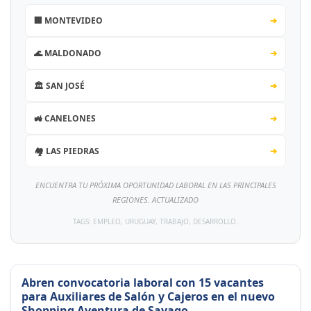
🏢 MONTEVIDEO
➔
🌊 MALDONADO
➔
🏛️ SAN JOSÉ
➔
🚜 CANELONES
➔
🏘️ LAS PIEDRAS
➔
ENCUENTRA TU PRÓXIMA OPORTUNIDAD LABORAL EN LAS PRINCIPALES
REGIONES. ACTUALIZADO
TAGS: EMPLEO, URUGUAY, TRABAJO, DESARROLLO.
Abren convocatoria laboral con 15 vacantes
para Auxiliares de Salón y Cajeros en el nuevo
Shopping Aventura de Sayago