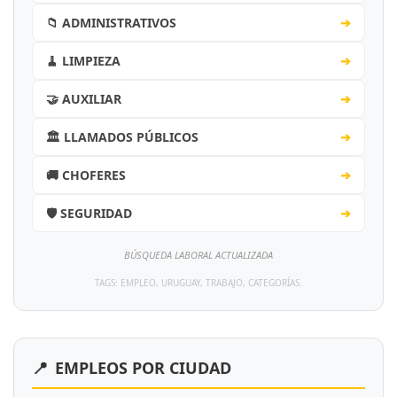
📁 ADMINISTRATIVOS
➔
🧹 LIMPIEZA
➔
🤝 AUXILIAR
➔
🏛️ LLAMADOS PÚBLICOS
➔
🚚 CHOFERES
➔
🛡️ SEGURIDAD
➔
BÚSQUEDA LABORAL ACTUALIZADA
TAGS: EMPLEO, URUGUAY, TRABAJO, CATEGORÍAS.
📍
EMPLEOS POR CIUDAD