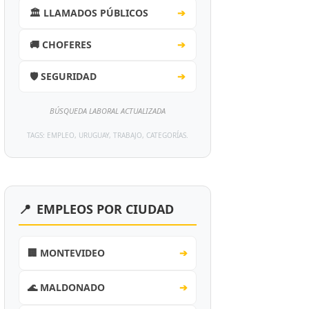
🏛️ LLAMADOS PÚBLICOS
➔
🚚 CHOFERES
➔
🛡️ SEGURIDAD
➔
BÚSQUEDA LABORAL ACTUALIZADA
TAGS: EMPLEO, URUGUAY, TRABAJO, CATEGORÍAS.
📍
EMPLEOS POR CIUDAD
🏢 MONTEVIDEO
➔
🌊 MALDONADO
➔