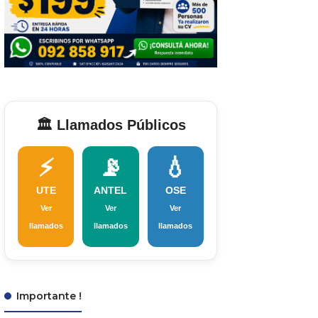
🏛️ Llamados Públicos
⚡
📡
💧
UTE
ANTEL
OSE
Ver
Ver
Ver
llamados
llamados
llamados
Importante !