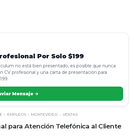
ofesional Por Solo $199
rículum no está bien presentado, es posible que nunca
n CV profesional y una carta de presentación para
199.
nviar Mensaje →
E
›
EMPLEOS
›
MONTEVIDEO
›
VENTAS
l para Atención Telefónica al Cliente