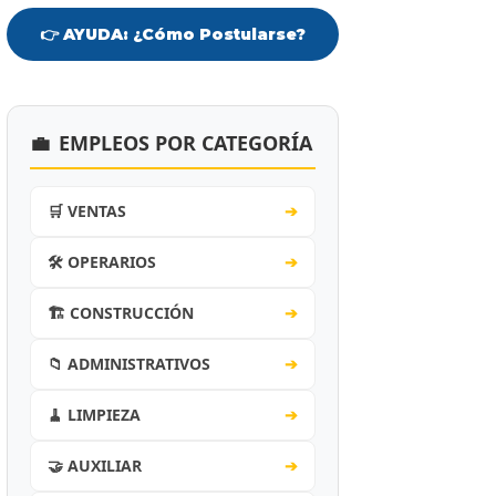
👉 AYUDA: ¿Cómo Postularse?
💼
EMPLEOS POR CATEGORÍA
🛒 VENTAS
➔
🛠️ OPERARIOS
➔
🏗️ CONSTRUCCIÓN
➔
📁 ADMINISTRATIVOS
➔
🧹 LIMPIEZA
➔
🤝 AUXILIAR
➔