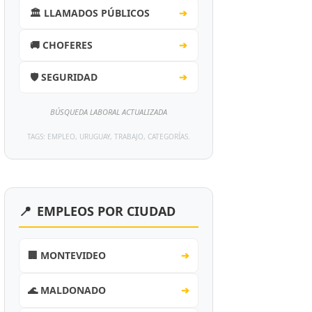
🏛️ LLAMADOS PÚBLICOS
➔
🚚 CHOFERES
➔
🛡️ SEGURIDAD
➔
BÚSQUEDA LABORAL ACTUALIZADA
TAGS: EMPLEO, URUGUAY, TRABAJO, CATEGORÍAS.
📍
EMPLEOS POR CIUDAD
🏢 MONTEVIDEO
➔
🌊 MALDONADO
➔