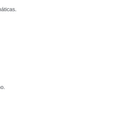
áticas.
no.