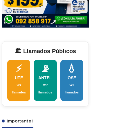
🏛️ Llamados Públicos
⚡
📡
💧
UTE
ANTEL
OSE
Ver
Ver
Ver
llamados
llamados
llamados
Importante !