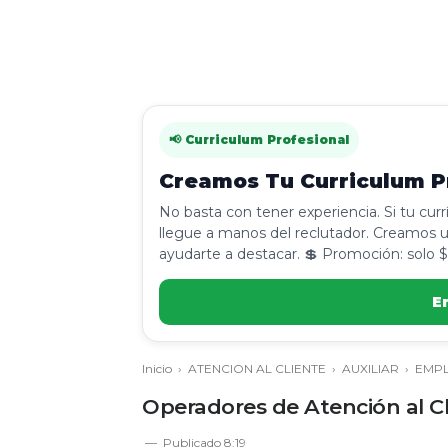
📢 Curriculum Profesional
Creamos Tu Curriculum Pr
No basta con tener experiencia. Si tu cur
llegue a manos del reclutador. Creamos u
ayudarte a destacar. 💲 Promoción: solo $
E
Inicio
›
ATENCION AL CLIENTE
›
AUXILIAR
›
EMP
Operadores de Atención al Cl
Publicado
8:19