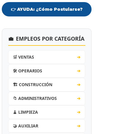
👉 AYUDA: ¿Cómo Postularse?
💼
EMPLEOS POR CATEGORÍA
🛒 VENTAS
➔
🛠️ OPERARIOS
➔
🏗️ CONSTRUCCIÓN
➔
📁 ADMINISTRATIVOS
➔
🧹 LIMPIEZA
➔
🤝 AUXILIAR
➔