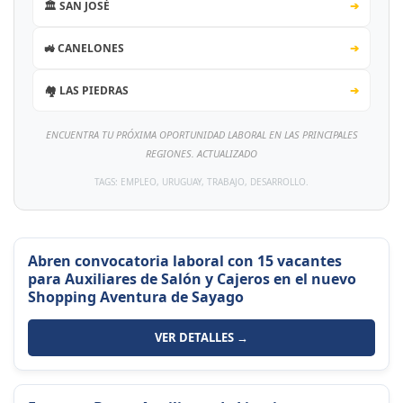
🏛️ SAN JOSÉ
➔
🚜 CANELONES
➔
🏘️ LAS PIEDRAS
➔
ENCUENTRA TU PRÓXIMA OPORTUNIDAD LABORAL EN LAS PRINCIPALES
REGIONES. ACTUALIZADO
TAGS: EMPLEO, URUGUAY, TRABAJO, DESARROLLO.
Abren convocatoria laboral con 15 vacantes
para Auxiliares de Salón y Cajeros en el nuevo
Shopping Aventura de Sayago
VER DETALLES →