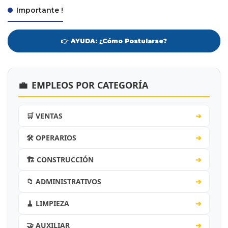
Importante !
👉 AYUDA: ¿Cómo Postularse?
💼
EMPLEOS POR CATEGORÍA
🛒 VENTAS
➔
🛠️ OPERARIOS
➔
🏗️ CONSTRUCCIÓN
➔
📁 ADMINISTRATIVOS
➔
🧹 LIMPIEZA
➔
🤝 AUXILIAR
➔