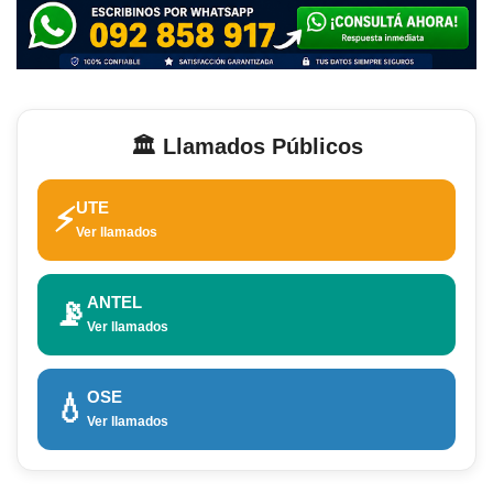
🏛️ Llamados Públicos
UTE
⚡
Ver llamados
ANTEL
📡
Ver llamados
OSE
💧
Ver llamados