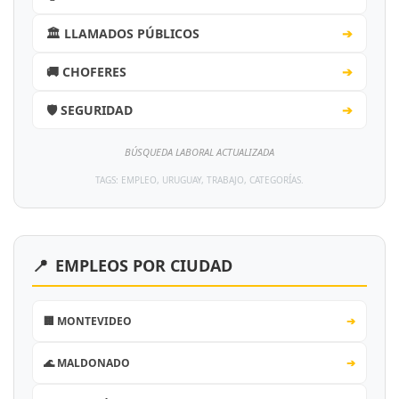
🏛️ LLAMADOS PÚBLICOS
➔
🚚 CHOFERES
➔
🛡️ SEGURIDAD
➔
BÚSQUEDA LABORAL ACTUALIZADA
TAGS: EMPLEO, URUGUAY, TRABAJO, CATEGORÍAS.
📍
EMPLEOS POR CIUDAD
🏢 MONTEVIDEO
➔
🌊 MALDONADO
➔