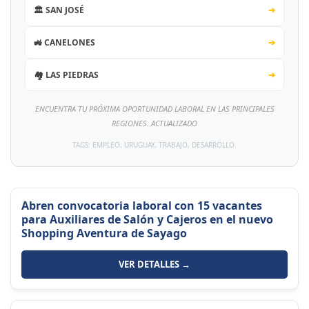
🏛️ SAN JOSÉ
➔
🚜 CANELONES
➔
🏘️ LAS PIEDRAS
➔
ENCUENTRA TU PRÓXIMA OPORTUNIDAD LABORAL EN LAS PRINCIPALES
REGIONES. ACTUALIZADO
TAGS: EMPLEO, URUGUAY, TRABAJO, DESARROLLO.
Abren convocatoria laboral con 15 vacantes
para Auxiliares de Salón y Cajeros en el nuevo
Shopping Aventura de Sayago
VER DETALLES →