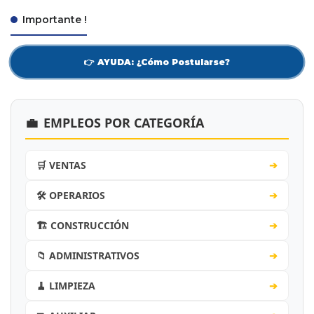
Importante !
👉 AYUDA: ¿Cómo Postularse?
💼
EMPLEOS POR CATEGORÍA
🛒 VENTAS
➔
🛠️ OPERARIOS
➔
🏗️ CONSTRUCCIÓN
➔
📁 ADMINISTRATIVOS
➔
🧹 LIMPIEZA
➔