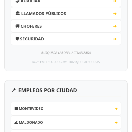
🤝 AUXILIAR
➔
🏛️ LLAMADOS PÚBLICOS
➔
🚚 CHOFERES
➔
🛡️ SEGURIDAD
➔
BÚSQUEDA LABORAL ACTUALIZADA
TAGS: EMPLEO, URUGUAY, TRABAJO, CATEGORÍAS.
📍
EMPLEOS POR CIUDAD
🏢 MONTEVIDEO
➔
🌊 MALDONADO
➔