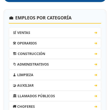
💼
EMPLEOS POR CATEGORÍA
🛒 VENTAS
➔
🛠️ OPERARIOS
➔
🏗️ CONSTRUCCIÓN
➔
📁 ADMINISTRATIVOS
➔
🧹 LIMPIEZA
➔
🤝 AUXILIAR
➔
🏛️ LLAMADOS PÚBLICOS
➔
🚚 CHOFERES
➔