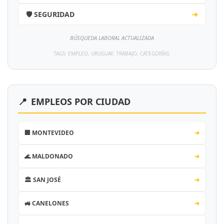
🛡️ SEGURIDAD
➔
BÚSQUEDA LABORAL ACTUALIZADA
TAGS: EMPLEO, URUGUAY, TRABAJO, CATEGORÍAS.
📍
EMPLEOS POR CIUDAD
🏢 MONTEVIDEO
➔
🌊 MALDONADO
➔
🏛️ SAN JOSÉ
➔
🚜 CANELONES
➔