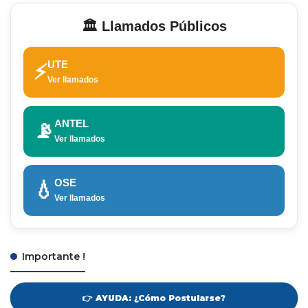
🏛️ Llamados Públicos
UTE
⚡
Ver llamados
ANTEL
📡
Ver llamados
OSE
💧
Ver llamados
Importante !
👉 AYUDA: ¿Cómo Postularse?