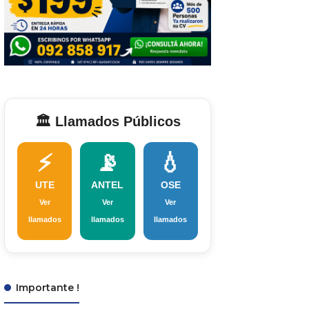
🏛️ Llamados Públicos
⚡
📡
💧
UTE
ANTEL
OSE
Ver
Ver
Ver
llamados
llamados
llamados
Importante !