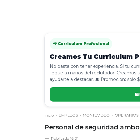
📢 Curriculum Profesional
Creamos Tu Curriculum Pr
No basta con tener experiencia. Si tu cur
llegue a manos del reclutador. Creamos u
ayudarte a destacar. 💲 Promoción: solo $
E
Inicio
›
EMPLEOS
›
MONTEVIDEO
›
OPERARIOS
Personal de seguridad ambos
Publicado
16:01