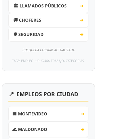
🏛️ LLAMADOS PÚBLICOS
➔
🚚 CHOFERES
➔
🛡️ SEGURIDAD
➔
BÚSQUEDA LABORAL ACTUALIZADA
TAGS: EMPLEO, URUGUAY, TRABAJO, CATEGORÍAS.
📍
EMPLEOS POR CIUDAD
🏢 MONTEVIDEO
➔
🌊 MALDONADO
➔