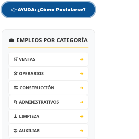
👉 AYUDA: ¿Cómo Postularse?
💼
EMPLEOS POR CATEGORÍA
🛒 VENTAS
➔
🛠️ OPERARIOS
➔
🏗️ CONSTRUCCIÓN
➔
📁 ADMINISTRATIVOS
➔
🧹 LIMPIEZA
➔
🤝 AUXILIAR
➔