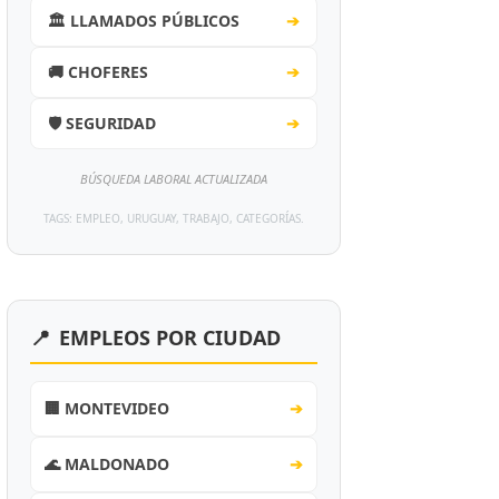
🏛️ LLAMADOS PÚBLICOS
➔
🚚 CHOFERES
➔
🛡️ SEGURIDAD
➔
BÚSQUEDA LABORAL ACTUALIZADA
TAGS: EMPLEO, URUGUAY, TRABAJO, CATEGORÍAS.
📍
EMPLEOS POR CIUDAD
🏢 MONTEVIDEO
➔
🌊 MALDONADO
➔