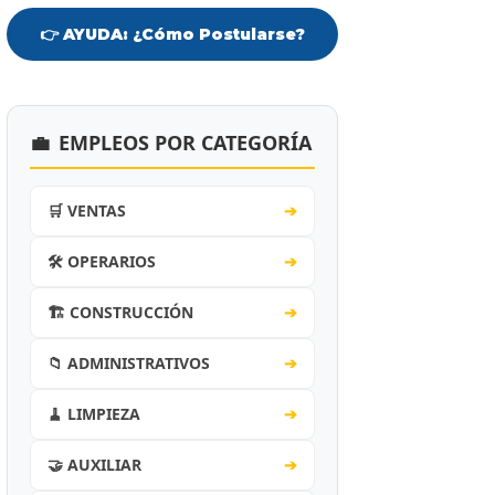
👉 AYUDA: ¿Cómo Postularse?
💼
EMPLEOS POR CATEGORÍA
🛒 VENTAS
➔
🛠️ OPERARIOS
➔
🏗️ CONSTRUCCIÓN
➔
📁 ADMINISTRATIVOS
➔
🧹 LIMPIEZA
➔
🤝 AUXILIAR
➔