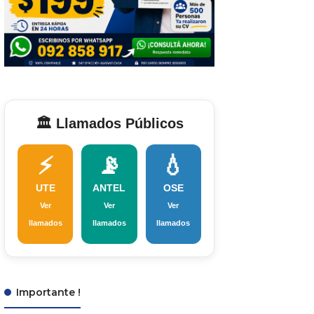
🏛️ Llamados Públicos
⚡
📡
💧
UTE
ANTEL
OSE
Ver
Ver
Ver
llamados
llamados
llamados
Importante !