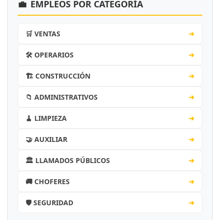
💼
EMPLEOS POR CATEGORÍA
🛒 VENTAS
➔
🛠️ OPERARIOS
➔
🏗️ CONSTRUCCIÓN
➔
📁 ADMINISTRATIVOS
➔
🧹 LIMPIEZA
➔
🤝 AUXILIAR
➔
🏛️ LLAMADOS PÚBLICOS
➔
🚚 CHOFERES
➔
🛡️ SEGURIDAD
➔