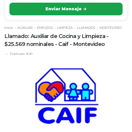
Enviar Mensaje →
Inicio
›
AUXILIAR
›
EMPLEOS
›
LIMPIEZA
›
LLAMADOS
›
MONTEVIDEO
Llamado: Auxiliar de Cocina y Limpieza -
$25.569 nominales - Caif - Montevideo
Publicado
16:30