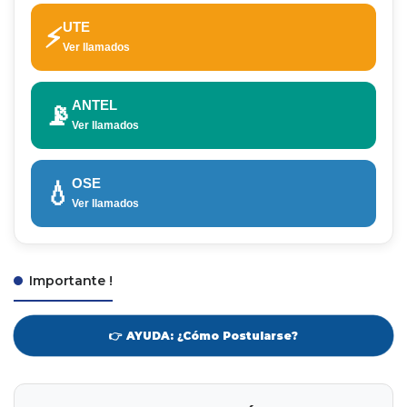
UTE
⚡
Ver llamados
ANTEL
📡
Ver llamados
OSE
💧
Ver llamados
Importante !
👉 AYUDA: ¿Cómo Postularse?