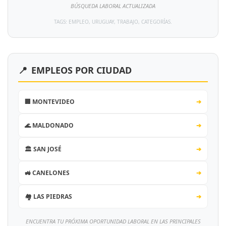
BÚSQUEDA LABORAL ACTUALIZADA
TAGS: EMPLEO, URUGUAY, TRABAJO, CATEGORÍAS.
📍
EMPLEOS POR CIUDAD
🏢 MONTEVIDEO
➔
🌊 MALDONADO
➔
🏛️ SAN JOSÉ
➔
🚜 CANELONES
➔
🏘️ LAS PIEDRAS
➔
ENCUENTRA TU PRÓXIMA OPORTUNIDAD LABORAL EN LAS PRINCIPALES