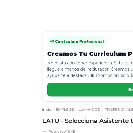
📢 Curriculum Profesional
Creamos Tu Curriculum Pr
No basta con tener experiencia. Si tu cur
llegue a manos del reclutador. Creamos u
ayudarte a destacar. 💲 Promoción: solo $
E
Inicio
›
EMPLEOS
›
LLAMADOS
›
PROFESIONAL
LATU - Selecciona Asistente t
Publicado
16:48