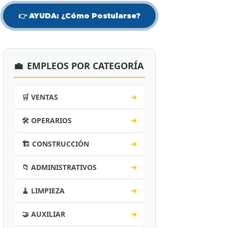
👉 AYUDA: ¿Cómo Postularse?
💼
EMPLEOS POR CATEGORÍA
🛒 VENTAS
➔
🛠️ OPERARIOS
➔
🏗️ CONSTRUCCIÓN
➔
📁 ADMINISTRATIVOS
➔
🧹 LIMPIEZA
➔
🤝 AUXILIAR
➔