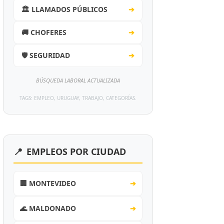
🏛️ LLAMADOS PÚBLICOS
➔
🚚 CHOFERES
➔
🛡️ SEGURIDAD
➔
BÚSQUEDA LABORAL ACTUALIZADA
TAGS: EMPLEO, URUGUAY, TRABAJO, CATEGORÍAS.
📍
EMPLEOS POR CIUDAD
🏢 MONTEVIDEO
➔
🌊 MALDONADO
➔