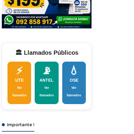
🏛️ Llamados Públicos
⚡
📡
💧
UTE
ANTEL
OSE
Ver
Ver
Ver
llamados
llamados
llamados
Importante !