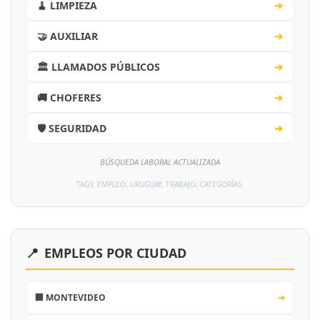
🧹 LIMPIEZA
➔
🤝 AUXILIAR
➔
🏛️ LLAMADOS PÚBLICOS
➔
🚚 CHOFERES
➔
🛡️ SEGURIDAD
➔
BÚSQUEDA LABORAL ACTUALIZADA
TAGS: EMPLEO, URUGUAY, TRABAJO, CATEGORÍAS.
📍
EMPLEOS POR CIUDAD
🏢 MONTEVIDEO
➔