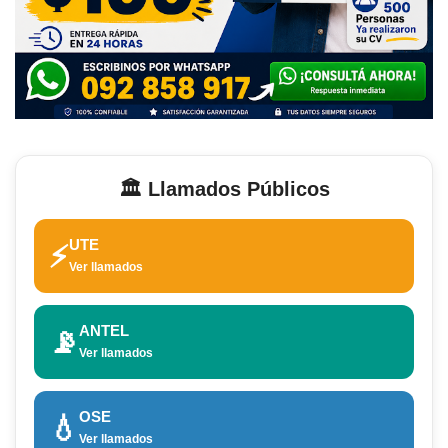
🏛️ Llamados Públicos
UTE
⚡
Ver llamados
ANTEL
📡
Ver llamados
OSE
💧
Ver llamados