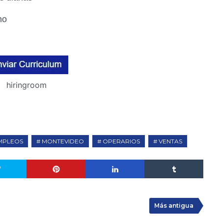
no
hiringroom
MPLEOS
MONTEVIDEO
OPERARIOS
VENTAS
Más antigua