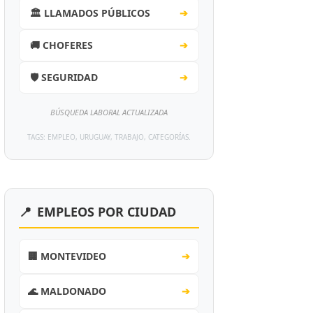
🏛️ LLAMADOS PÚBLICOS
➔
🚚 CHOFERES
➔
🛡️ SEGURIDAD
➔
BÚSQUEDA LABORAL ACTUALIZADA
TAGS: EMPLEO, URUGUAY, TRABAJO, CATEGORÍAS.
📍
EMPLEOS POR CIUDAD
🏢 MONTEVIDEO
➔
🌊 MALDONADO
➔