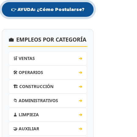
👉 AYUDA: ¿Cómo Postularse?
💼
EMPLEOS POR CATEGORÍA
🛒 VENTAS
➔
🛠️ OPERARIOS
➔
🏗️ CONSTRUCCIÓN
➔
📁 ADMINISTRATIVOS
➔
🧹 LIMPIEZA
➔
🤝 AUXILIAR
➔