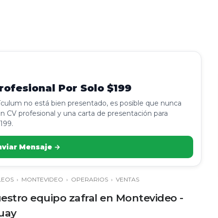
ofesional Por Solo $199
rículum no está bien presentado, es posible que nunca
n CV profesional y una carta de presentación para
199.
nviar Mensaje →
LEOS
›
MONTEVIDEO
›
OPERARIOS
›
VENTAS
estro equipo zafral en Montevideo -
uay