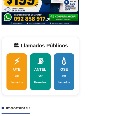
🏛️ Llamados Públicos
⚡
📡
💧
UTE
ANTEL
OSE
Ver
Ver
Ver
llamados
llamados
llamados
Importante !