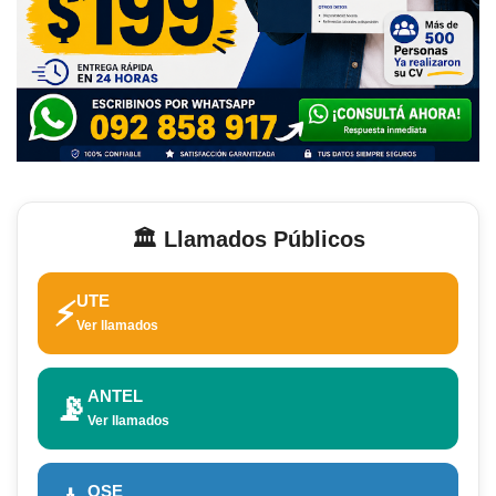
🏛️ Llamados Públicos
UTE
⚡
Ver llamados
ANTEL
📡
Ver llamados
OSE