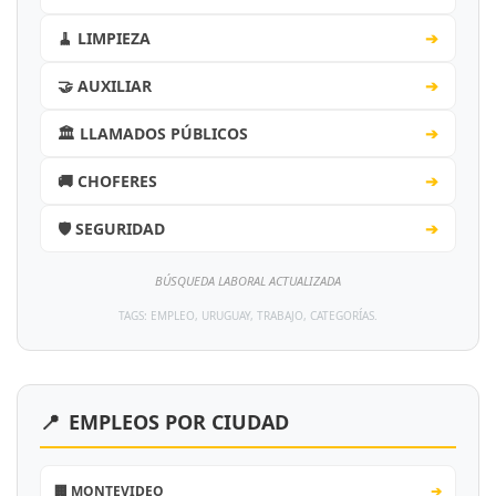
🧹 LIMPIEZA
➔
🤝 AUXILIAR
➔
🏛️ LLAMADOS PÚBLICOS
➔
🚚 CHOFERES
➔
🛡️ SEGURIDAD
➔
BÚSQUEDA LABORAL ACTUALIZADA
TAGS: EMPLEO, URUGUAY, TRABAJO, CATEGORÍAS.
📍
EMPLEOS POR CIUDAD
🏢 MONTEVIDEO
➔