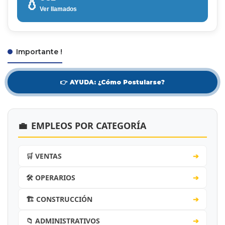
💧
Ver llamados
Importante !
👉 AYUDA: ¿Cómo Postularse?
💼
EMPLEOS POR CATEGORÍA
🛒 VENTAS
➔
🛠️ OPERARIOS
➔
🏗️ CONSTRUCCIÓN
➔
📁 ADMINISTRATIVOS
➔